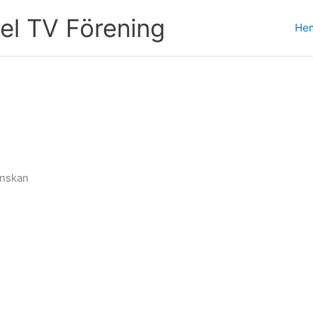
l TV Förening
He
enskan