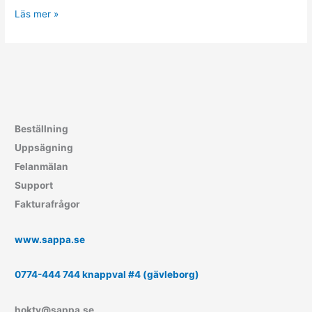
Tidig
Läs mer »
Julklapp!
Till
alla
medlemmar
i
HOKTV
Beställning
Uppsägning
Felanmälan
Support
Fakturafrågor
www.sappa.se
0774-444 744 knappval #4 (gävleborg)
hoktv@sappa.se