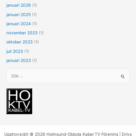
januari 2026
(1)
januari 2025
(1)
januari 2024
(1)
november 2023
(1)
oktober 2023
(1)
juli 2023
(1)
januari 2023
(1)
S
ö
k
e
f
t
e
r
Upphovsrätt © 2026 Holmsund-Obbola Kabel TV Förening | Drivs