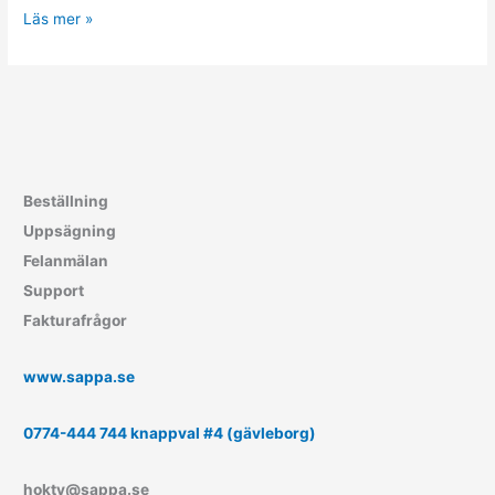
Årsmöte
Läs mer »
HOKTV
2023
Beställning
Uppsägning
Felanmälan
Support
Fakturafrågor
www.sappa.se
0774-444 744 knappval #4 (gävleborg)
hoktv@sappa.se