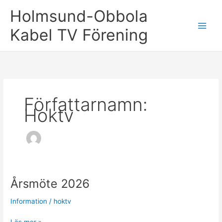
Hoppa
Holmsund-Obbola
till
innehåll
Kabel TV Förening
Författarnamn:
Hoktv
Årsmöte 2026
Information
/
hoktv
Årsmöte