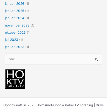
januari 2026
(1)
januari 2025
(1)
januari 2024
(1)
november 2023
(1)
oktober 2023
(1)
juli 2023
(1)
januari 2023
(1)
S
ö
k
e
f
t
e
r
Upphovsrätt © 2026 Holmsund-Obbola Kabel TV Förening | Drivs