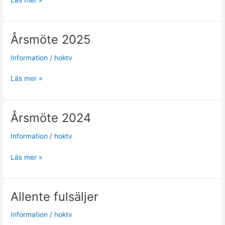
Läs mer »
2026
Årsmöte 2025
Information
/
hoktv
Årsmöte
Läs mer »
2025
Årsmöte 2024
Information
/
hoktv
Årsmöte
Läs mer »
2024
Allente fulsäljer
Information
/
hoktv