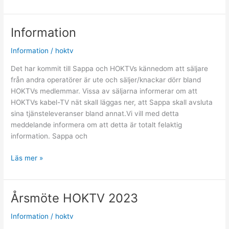
Julklapp!
Till
alla
Information
medlemmar
i
Information
/
hoktv
HOKTV
Det har kommit till Sappa och HOKTVs kännedom att säljare
från andra operatörer är ute och säljer/knackar dörr bland
HOKTVs medlemmar. Vissa av säljarna informerar om att
HOKTVs kabel-TV nät skall läggas ner, att Sappa skall avsluta
sina tjänsteleveranser bland annat.Vi vill med detta
meddelande informera om att detta är totalt felaktig
information. Sappa och
Information
Läs mer »
Årsmöte HOKTV 2023
Information
/
hoktv