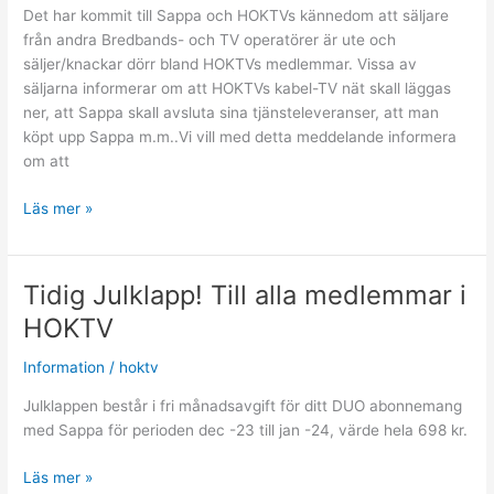
Det har kommit till Sappa och HOKTVs kännedom att säljare
från andra Bredbands- och TV operatörer är ute och
säljer/knackar dörr bland HOKTVs medlemmar. Vissa av
säljarna informerar om att HOKTVs kabel-TV nät skall läggas
ner, att Sappa skall avsluta sina tjänsteleveranser, att man
köpt upp Sappa m.m..Vi vill med detta meddelande informera
om att
Allente
Läs mer »
fulsäljer
Tidig Julklapp! Till alla medlemmar i
HOKTV
Information
/
hoktv
Julklappen består i fri månadsavgift för ditt DUO abonnemang
med Sappa för perioden dec -23 till jan -24, värde hela 698 kr.
Tidig
Läs mer »