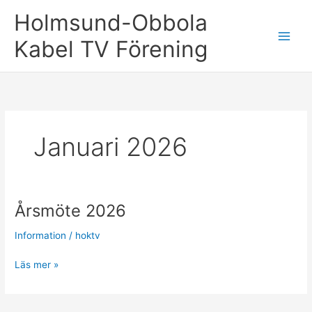
Hoppa
Holmsund-Obbola
till
innehåll
Kabel TV Förening
Januari 2026
Årsmöte 2026
Information
/
hoktv
Årsmöte
Läs mer »
2026