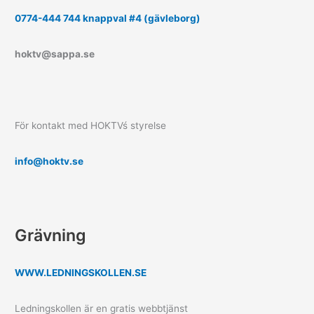
0774-444 744 knappval #4 (gävleborg)
hoktv@sappa.se
För kontakt med HOKTVś styrelse
info@hoktv.se
Grävning
WWW.LEDNINGSKOLLEN.SE
Ledningskollen är en gratis webbtjänst