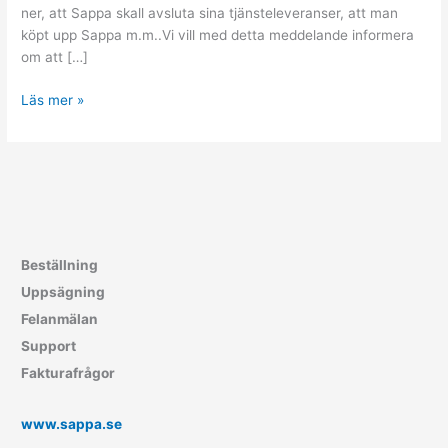
ner, att Sappa skall avsluta sina tjänsteleveranser, att man
köpt upp Sappa m.m..Vi vill med detta meddelande informera
om att […]
Allente
Läs mer »
fulsäljer
Beställning
Uppsägning
Felanmälan
Support
Fakturafrågor
www.sappa.se