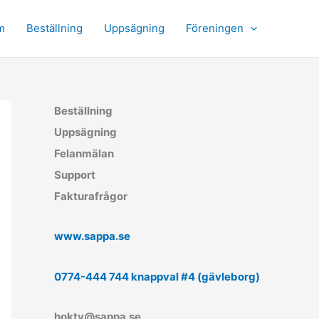
m
Beställning
Uppsägning
Föreningen
Beställning
Uppsägning
Felanmälan
Support
Fakturafrågor
www.sappa.se
0774-444 744 knappval #4 (gävleborg)
hoktv@sappa.se