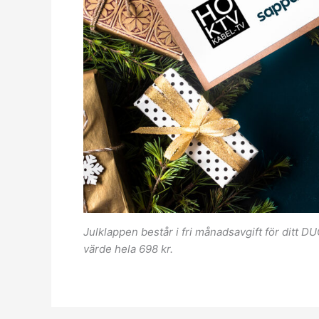
Julklappen består i fri månadsavgift för ditt 
värde hela 698 kr.