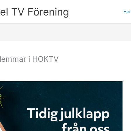
l TV Förening
He
medlemmar i HOKTV