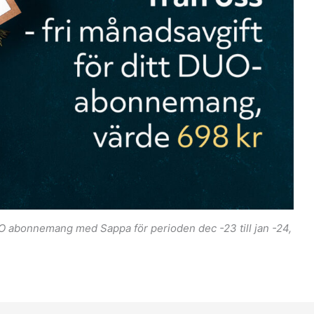
DUO abonnemang med Sappa för perioden dec -23 till jan -24,