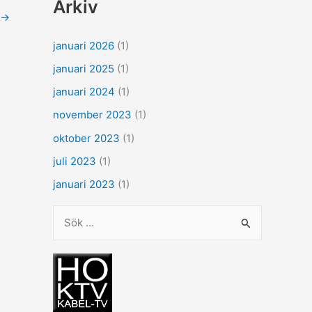
Arkiv
→
januari 2026
(1)
januari 2025
(1)
januari 2024
(1)
november 2023
(1)
oktober 2023
(1)
juli 2023
(1)
januari 2023
(1)
S
ö
k
e
f