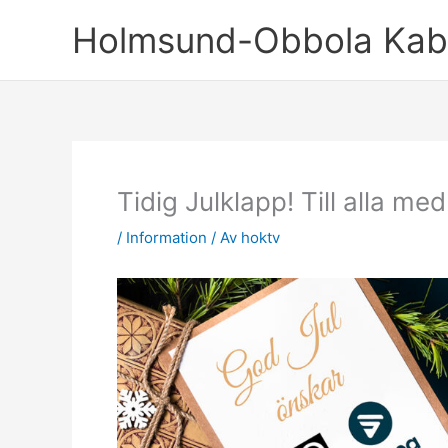
Hoppa
Holmsund-Obbola Kabe
till
innehåll
Tidig Julklapp! Till alla 
/
Information
/ Av
hoktv